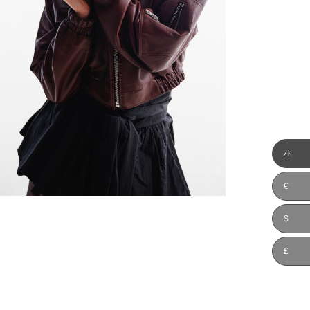
zł
€
$
£